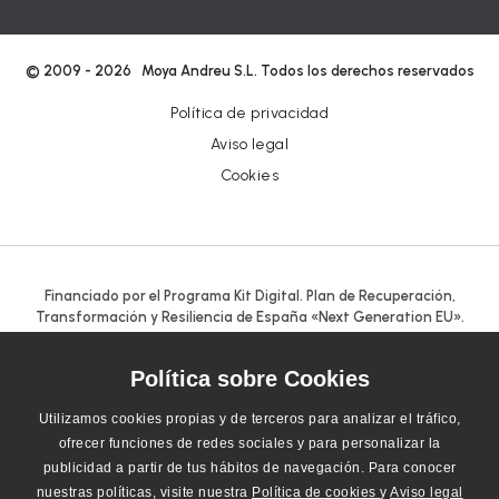
© 2009 - 2026 Moya Andreu S.L. Todos los derechos reservados
Política de privacidad
Aviso legal
Cookies
Financiado por el Programa Kit Digital. Plan de Recuperación,
Transformación y Resiliencia de España «Next Generation EU».
Política sobre Cookies
Utilizamos cookies propias y de terceros para analizar el tráfico,
ofrecer funciones de redes sociales y para personalizar la
publicidad a partir de tus hábitos de navegación. Para conocer
nuestras políticas, visite nuestra
Política de cookies
y
Aviso legal