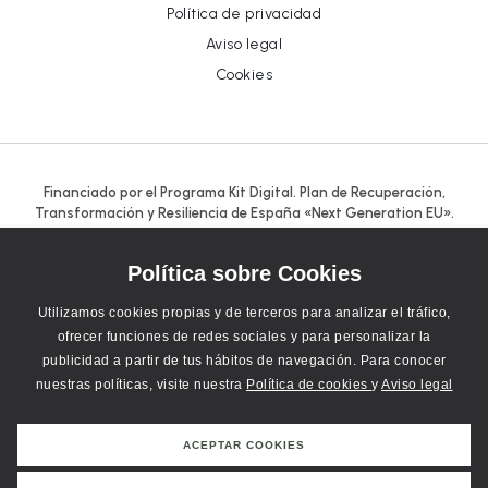
Política de privacidad
Aviso legal
Cookies
Financiado por el Programa Kit Digital. Plan de Recuperación,
Transformación y Resiliencia de España «Next Generation EU».
Política sobre Cookies
Utilizamos cookies propias y de terceros para analizar el tráfico,
ofrecer funciones de redes sociales y para personalizar la
publicidad a partir de tus hábitos de navegación. Para conocer
nuestras políticas, visite nuestra
Política de cookies
y
Aviso legal
ACEPTAR COOKIES